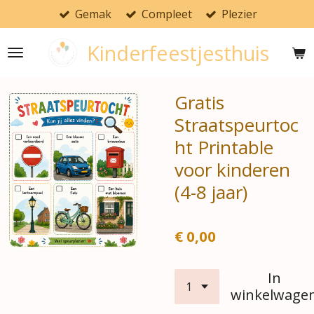
Gemak
Compleet
Plezier
Ga
direct
Kinderfeestjesthuis
naar
de
hoofdinhoud
Gratis
Straatspeurtoc
ht Printable
voor kinderen
(4-8 jaar)
€ 0,00
In
winkelwage