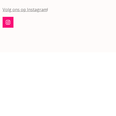
Volg ons op Instagram
!
I
n
s
t
a
g
r
a
m