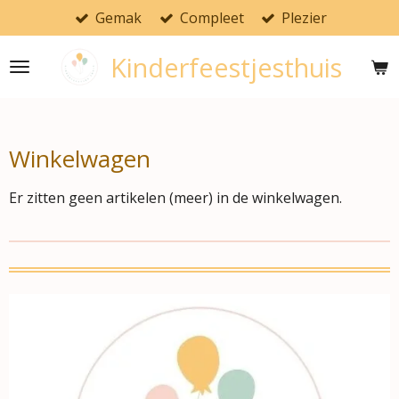
Gemak
Compleet
Plezier
Ga
direct
Kinderfeestjesthuis
naar
de
hoofdinhoud
Winkelwagen
Er zitten geen artikelen (meer) in de winkelwagen.