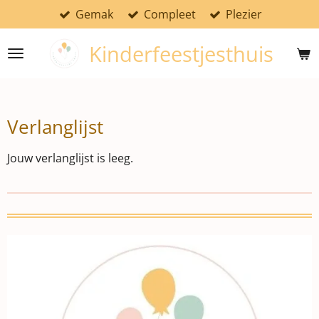
Gemak
Compleet
Plezier
Ga
direct
Kinderfeestjesthuis
naar
de
hoofdinhoud
Verlanglijst
Jouw verlanglijst is leeg.