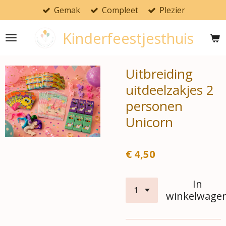
Gemak
Compleet
Plezier
Ga
direct
Kinderfeestjesthuis
naar
de
hoofdinhoud
Uitbreiding
uitdeelzakjes 2
personen
Unicorn
€ 4,50
In
winkelwage