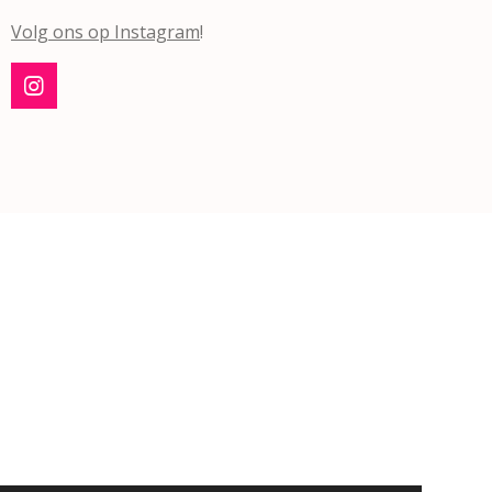
Volg ons op Instagram
!
I
n
s
t
a
g
r
a
m