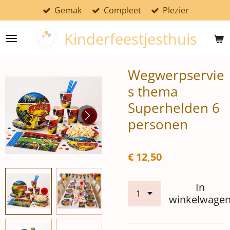
Gemak
Compleet
Plezier
Ga
direct
Kinderfeestjesthuis
naar
de
hoofdinhoud
Wegwerpservie
s thema
Superhelden 6
personen
€ 12,50
In
winkelwage