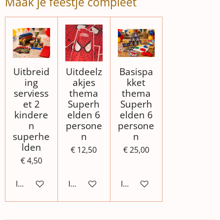
Maak je feestje compleet
Uitbreid
Uitdeelz
Basispa
ing
akjes
kket
serviess
thema
thema
et 2
Superh
Superh
kindere
elden 6
elden 6
n
persone
persone
superhe
n
n
lden
€ 12,50
€ 25,00
€ 4,50
In winkelwagen
In winkelwagen
In winkelwagen